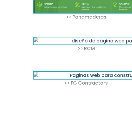
>> Panamaderas
>> RCM
>> FG Contractors
>>> También o